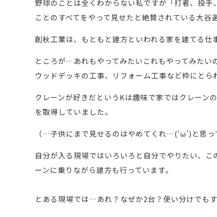
野球のことは全くわからない私ですが「打者、投手
ことのすべてをやって見せたと絶賛されている大谷
創秋工業は、もともと建方といわれる家を建てる仕
ところが…あれもやってみたいこれもやってみたい
ウッドデッキの工事、リフォーム工事など枠にとら
クレーンが好きだというKは趣味で家ではクレーンの
を取得していました。
（…子供にまで見せるのはやめてくれ…(‘ω’)と思
自分が入る現場ではいろいろと自分でやりたい、こ
ーンに乗りながら建方も行っています。
とある現場では…あれ？なぜか2台？使い分けでもする