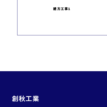
建方工事1
創秋工業