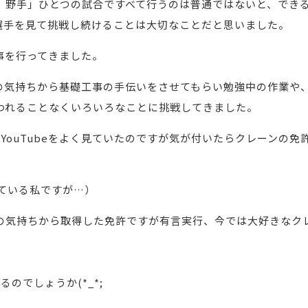
、野手」ひとつの試合ですべて行うのは普通ではないと、でき
選手を見て挑戦し続けることは大切なことだと思いました。
事を行ってきました。
の気持ちから基礎工事の手伝いをさせてもらい勉強中の作業や
われることなくいろいろなことに挑戦してきました。
YouTubeをよく見ていたのですが気が付いたらクレーンの免
っている私ですが…）
の気持ちから取得した免許ですが有言実行、今では大好きなク
のでしょうか(*_*;