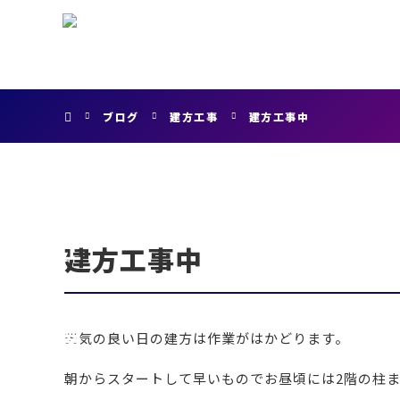
ホーム
ブログ
建方工事
建方工事中
建方工事中
天気の良い日の建方は作業がはかどります。
朝からスタートして早いものでお昼頃には2階の柱